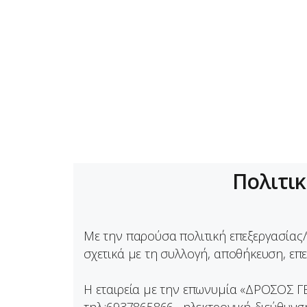
Α
Ο
Τ
Δ
Ε
Πολιτι
Mε την παρούσα πολιτική επεξεργασίας
σχετικά με τη συλλογή, αποθήκευση, ε
Η εταιρεία με την επωνυμία «ΔΡΟΣΟΣ ΓΕΩ