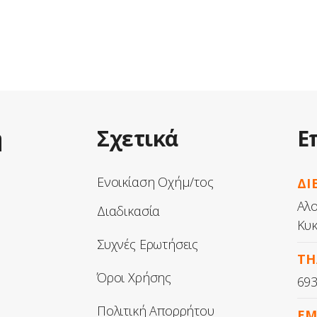
η
Σχετικά
Ε
Ενοικίαση Οχήμ/τος
ΔΙ
Αλο
Διαδικασία
Κυκ
Συχνές Ερωτήσεις
ΤΗ
Όροι Χρήσης
69
Πολιτική Απορρήτου
EM