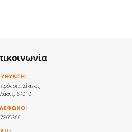
πικοινωνία
ΕΥΘΥΝΣΗ:
πρόνοια, Σίκινος
λάδες, 84010
ΛΕΦΩΝΟ:
37865866
AIL: