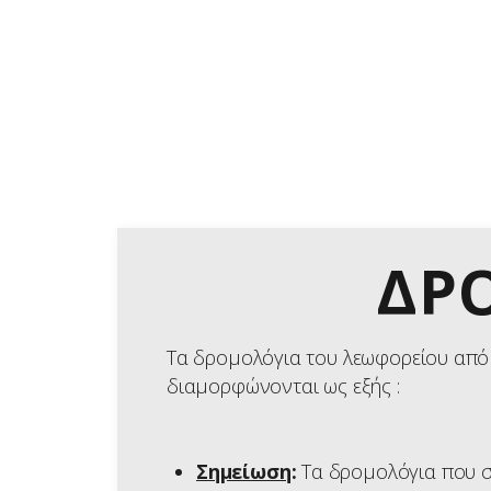
Α
Ο
Τ
Δ
ΔΡ
Ε
Τα δρομολόγια του λεωφορείου από 
διαμορφώνονται ως εξής :
Σημείωση
:
Τα δρομολόγια που σ