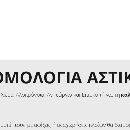
ΡΧΙΚΉ
ΧΉΜΑΤΑ
Ο ΝΗΣΊ
ΡΟΜΟΛΌΓΙΑ
ΟΜΟΛΟΓΙΑ ΑΣΤΙ
ΠΙΚΟΙΝΩΝΊΑ
Χώρα, Αλοπρόνοια, Αγ.Γεώργιο και Επισκοπή για τη
κα
υμπίπτουν με αφίξεις ή αναχωρήσεις πλοίων θα διαμ