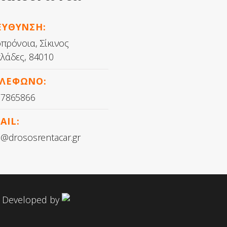
ΕΥΘΥΝΣΗ:
πρόνοια, Σίκινος
λάδες, 84010
ΛΕΦΩΝΟ:
37865866
AIL:
o@drososrentacar.gr
 & Developed by