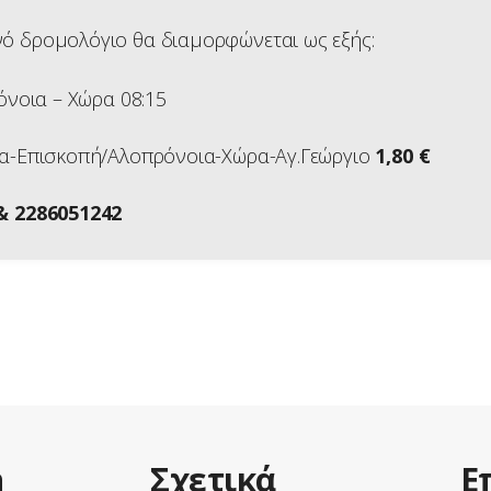
νό δρομολόγιο θα διαμορφώνεται ως εξής:
όνοια – Χώρα 08:15
-Επισκοπή/Αλοπρόνοια-Χώρα-Αγ.Γεώργιο
1,80 €
 & 2286051242
η
Σχετικά
Ε