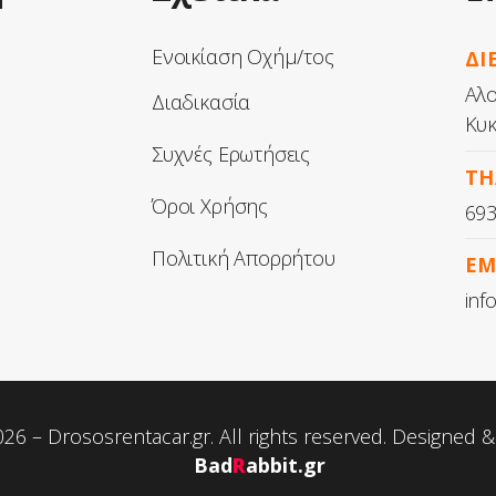
Ενοικίαση Οχήμ/τος
ΔΙ
Αλο
Διαδικασία
Κυκ
Συχνές Ερωτήσεις
ΤΗ
Όροι Χρήσης
69
Πολιτική Απορρήτου
EM
inf
26 – Drososrentacar.gr. All rights reserved. Designed
Bad
R
abbit.gr